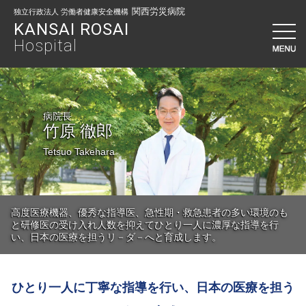
関西労災病院
独立行政法人 労働者健康安全機構
KANSAI ROSAI
Hospital
病院長
竹原 徹郎
Tetsuo Takehara
高度医療機器、優秀な指導医、急性期・救急患者の多い環境のも
と研修医の受け入れ人数を抑えてひとり一人に濃厚な指導を行
い、日本の医療を担うリ－ダ－へと育成します。
ひとり一人に丁寧な指導を行い、日本の医療を担う