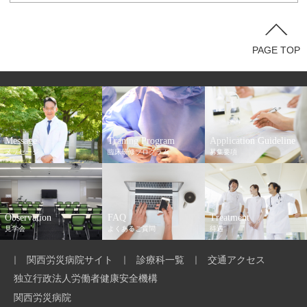
PAGE TOP
Message
Traning Program
Application Guideline
メッセージ
臨床研修プログラム
募集要項
Observation
FAQ
Treatment
見学会
よくあるご質問
待遇
関西労災病院サイト
診療科一覧
交通アクセス
独立行政法人労働者健康安全機構
関西労災病院