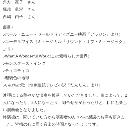
角方 亮子 さん
塚越 眞澄 さん
西嶋 由子 さん
曲目）
♪ホール・ニュー・ワールド（ディズニー映画『アラジン』より）
♪エーデルワイス（ミュージカル『サウンド・オブ・ミュージック』
より）
♪What A Wonderful World(この素晴らしき世界）
♪モンスターズ・インク
♪ティコティコ
♪瑠璃色の地球
♪いのちの歌（NHK連続テレビ小説『だんだん』より）
連弾による華やかな演奏を披露していただきました。曲によって、2
人になったり、3人になったり、組合せが変わったりと、目にも楽し
い演奏会となりました。
終演後は、聞いていた方から演奏者の方々への感謝のお声も頂きま
した。皆様の心に届く音楽の時間となったようです。