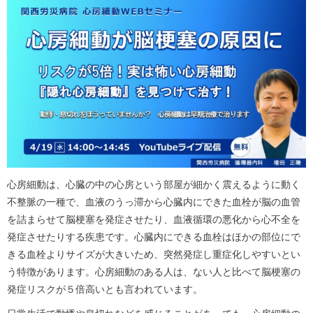
心房細動は、心臓の中の心房という部屋が細かく震えるように動く
不整脈の一種で、血液のうっ滞から心臓内にできた血栓が脳の血管
を詰まらせて脳梗塞を発症させたり、血液循環の悪化から心不全を
発症させたりする疾患です。心臓内にできる血栓はほかの部位にで
きる血栓よりサイズが大きいため、突然発症し重症化しやすいとい
う特徴があります。心房細動のある人は、ない人と比べて脳梗塞の
発症リスクが５倍高いとも言われています。