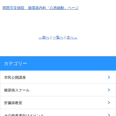
関西労災病院 循環器内科「心房細動」ページ
←前へ
|
一覧へ
|
次へ→
カテゴリー
市民公開講座
糖尿病スクール
肝臓病教室
その他患者向けイベント