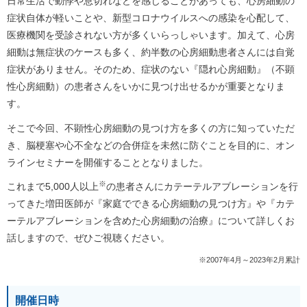
日常生活で動悸や息切れなどを感じることがあっても、心房細動の
症状自体が軽いことや、新型コロナウイルスへの感染を心配して、
医療機関を受診されない方が多くいらっしゃいます。加えて、心房
細動は無症状のケースも多く、約半数の心房細動患者さんには自覚
症状がありません。そのため、症状のない『隠れ心房細動』（不顕
性心房細動）の患者さんをいかに見つけ出せるかが重要となりま
す。
そこで今回、不顕性心房細動の見つけ方を多くの方に知っていただ
き、脳梗塞や心不全などの合併症を未然に防ぐことを目的に、オン
ラインセミナーを開催することとなりました。
※
これまで5,000人以上
の患者さんにカテーテルアブレーションを行
ってきた増田医師が『家庭でできる心房細動の見つけ方』や『カテ
ーテルアブレーションを含めた心房細動の治療』について詳しくお
話しますので、ぜひご視聴ください。
※2007年4月～2023年2月累計
開催日時