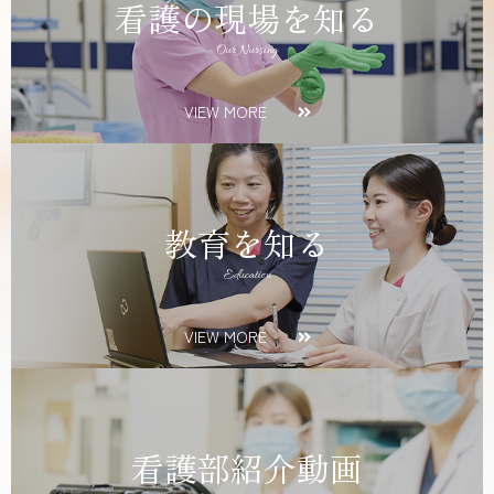
看護の現場を知る
Our Nursing
VIEW MORE
教育を知る
Education
VIEW MORE
看護部紹介動画