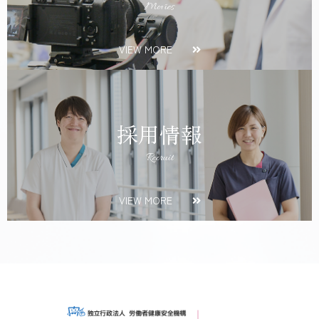
Movies
VIEW MORE
採用情報
Recruit
VIEW MORE