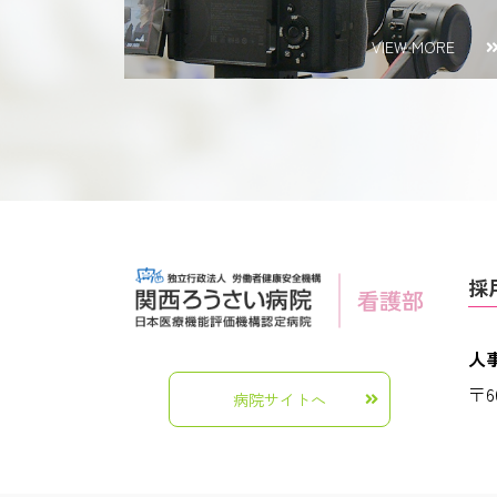
VIEW MORE
採
人
〒6
病院サイトへ