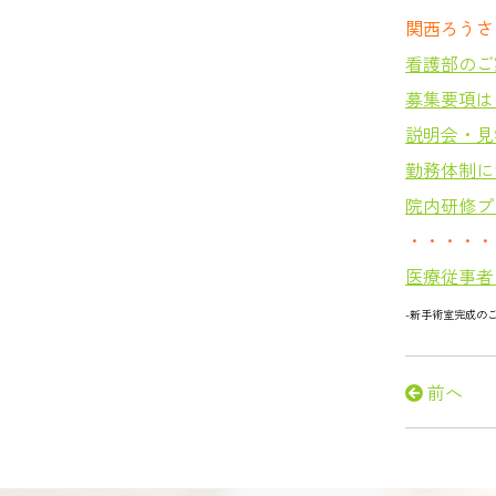
関西ろうさ
看護部のご
募集要項は
説明会・見
勤務体制に
院内研修プ
・・・・・
医療従事者
-新手術室完成の
前へ