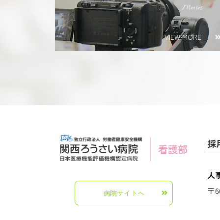
Movies
VIEW MORE
採
人
〒6
病院サイトへ