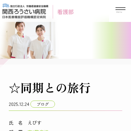
Skip
to
content
☆同期との旅行
2025.12.24
ブログ
氏 名 えびす