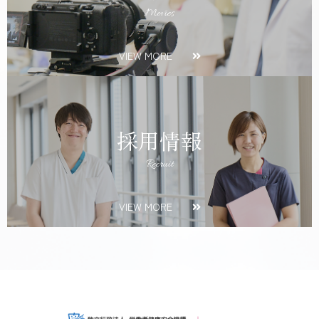
Movies
VIEW MORE
採用情報
Recruit
VIEW MORE