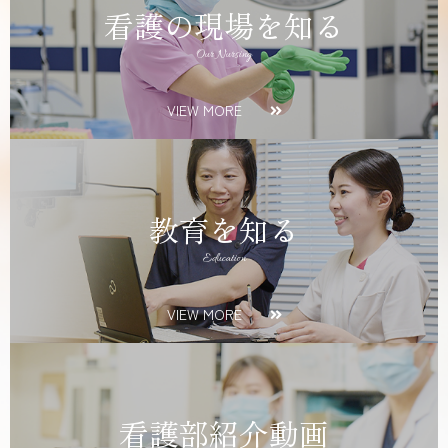
看護の現場を知る
Our Nursing
VIEW MORE
教育を知る
Education
VIEW MORE
看護部紹介動画