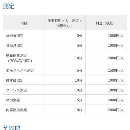
測定
所要時間／人（測定＋
項目
料金（税別）
指導含む）
体成分測定
5分
1000円/人
骨密度測定
5分
1000円/人
動脈硬化測定
10分
2000円/人
（PWV/AVI測定）
血液さらさら測定
5分
1500円/人
肺年齢測定
10分
1000円/人
ストレス測定
10分
1000円/人
体力測定
15分
2000円/人
内臓脂肪測定
10分
2000円/人
その他