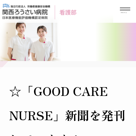
Skip
to
content
☆「GOOD CARE
NURSE」新聞を発刊