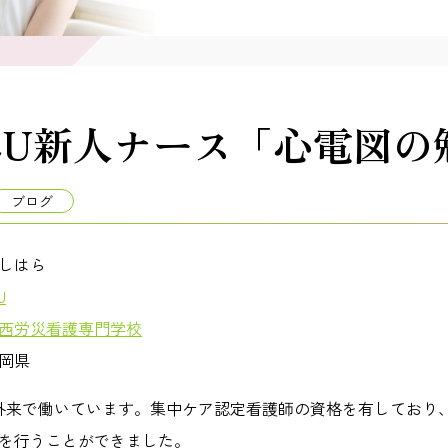
CU新人ナース「心電図の
ブログ
しはら
U
西労災看護専門学校
岡県
急外来で働いています。集中ケア認定看護師の資格を有しており
を行うことができました。