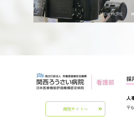
VIEW MORE
採
人
〒6
病院サイトへ