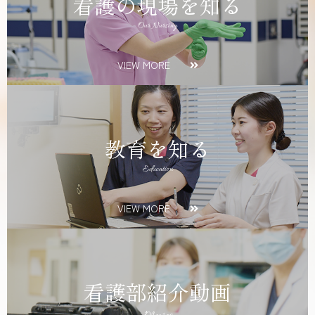
看護の現場を知る
Our Nursing
VIEW MORE
教育を知る
Education
VIEW MORE
看護部紹介動画