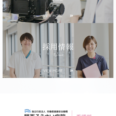
Movies
VIEW MORE
採用情報
Recruit
VIEW MORE