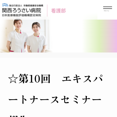
Skip
to
content
☆第10回 エキスパ
ートナースセミナー