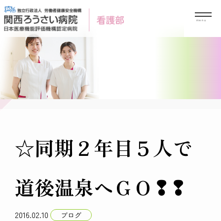
Skip
to
content
☆同期２年目５人で
道後温泉へＧＯ❢❢
2016.02.10
ブログ