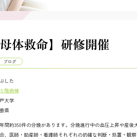
母体救命】研修開催
ブログ
ぶした
５階病棟
戸大学
島県
年間約
350
件の分娩があります。分娩進行中の血圧上昇や産後
合、医師・助産師・看護師それぞれの的確な判断・処置・観察