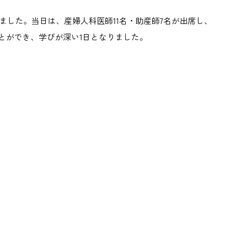
ました。当日は、産婦人科医師
11
名・助産師
7
名が出席し、
とができ、学びが深い
1
日となりました。