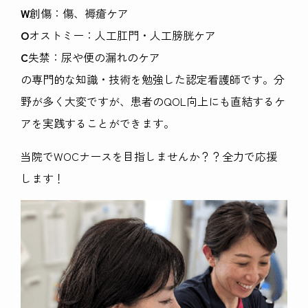
W
創傷：傷、褥瘡ケア
O
オストミー：人工肛門・人工膀胱ケア
C
失禁：尿や便の漏れのケア
の専門的な知識・技術を勉強した認定看護師です。分
野が多く大変ですが、患者の
QOL
向上にも直結するケ
アを実践することができます。
当院で
WOC
ナースを目指しませんか？？全力で応援
します！