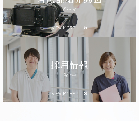
Movies
VIEW MORE
採用情報
Recruit
VIEW MORE