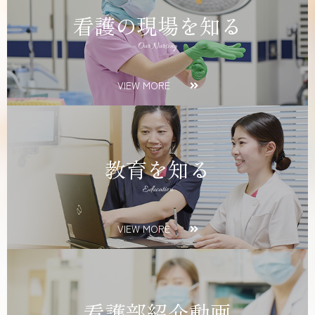
看護の現場を知る
Our Nursing
VIEW MORE
教育を知る
Education
VIEW MORE
看護部紹介動画