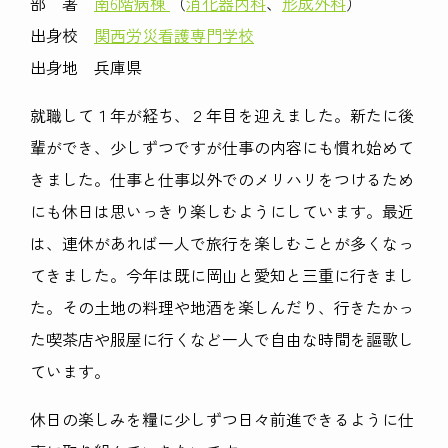
部 署
南6階病棟
（
消化器内科
、
形成外科
）
出身校
関西労災看護専門学校
出身地 兵庫県
就職して１年が経ち、２年目を迎えました。新たに後
輩ができ、少しずつですが仕事の内容にも慣れ始めて
きました。仕事と仕事以外でのメリハリをつけるため
にも休日は思いっきり楽しむようにしています。最近
は、連休があれば一人で旅行を楽しむことが多くなっ
てきました。今年は既に岡山と愛知と三重に行きまし
た。その土地の料理や地酒を楽しんだり、行きたかっ
た喫茶店や服屋に行くなど一人で自由な時間を謳歌し
ています。
休日の楽しみを糧に少しずつ日々前進できるように仕