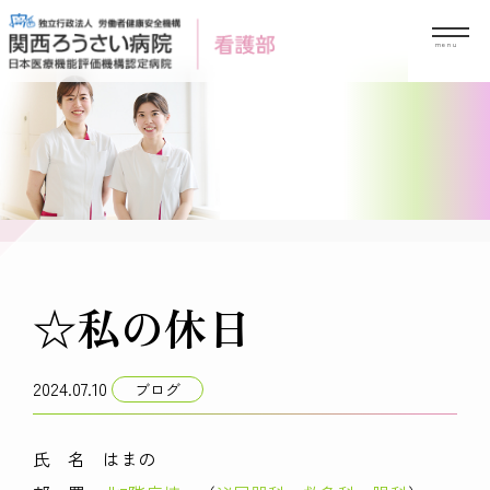
Skip
to
content
☆私の休日
2024.07.10
ブログ
氏 名 はまの