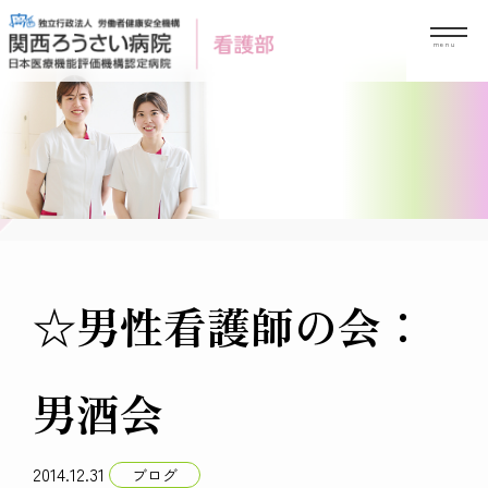
Skip
to
content
☆男性看護師の会：
男酒会
2014.12.31
ブログ