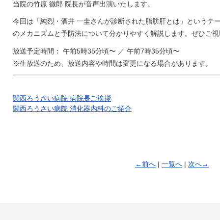
当院の竹原 徹郎 院長が音声出演いたします。
今回は「純烈・酒井 一圭さんが診断された脂肪肝とは」というテ
のメカニズムと予防法について分かりやすく解説します。ぜひご視
放送予定時間： 午前5時35分頃〜 ／ 午前7時35分頃〜
※生放送のため、放送内容や時間は変更になる場合があります。
関西ろうさい病院 病院長ご挨拶
関西ろうさい病院 消化器内科のご紹介
←前へ
|
一覧へ
|
次へ→