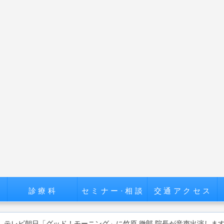
診療科
セミナー·相談
交通アクセス
テレビ朝日「グッド！モーニング」に竹原 徹郎 院長が音声出演しま