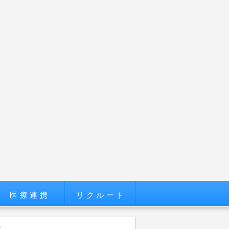
医療連携
リクルート
す