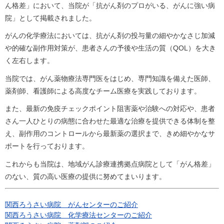
ん格差」において、当院が「抗がん剤のプロがいる、がんに強い病
院」として掲載されました。
がんの化学療法においては、抗がん剤の投与量の細やかなさじ加減
や的確な副作用対策が、患者さんの予後や生活の質（QOL）を大き
く左右します。
当院では、がん薬物療法専門医をはじめ、専門知識を備えた医師、
薬剤師、看護師による高度なチーム医療を実践しております。
また、最新の免疫チェックポイント阻害薬や治験への対応や、患者
さん一人ひとりの病態に合わせた最適な治療を提供できる体制を整
え、副作用のコントロールから最新薬の選択まで、きめ細やかなサ
ポートを行っております。
これからも当院は、地域がん診療連携拠点病院として「がん格差」
のない、質の高い医療の提供に努めてまいります。
関西ろうさい病院 がんセンターのご紹介
関西ろうさい病院 化学療法センターのご紹介