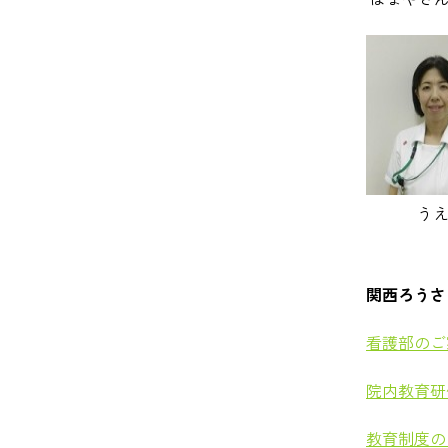
う
関西ろうさ
看護部のご
院内教育研
教育制度の