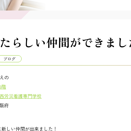
たらしい仲間ができまし
ブログ
えの
9階
西労災看護専門学校
阪府
に新しい仲間が出来ました！