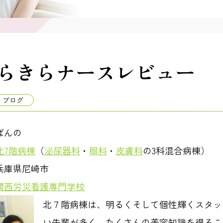
らきらナースレビュー
ブログ
ばんの
北7階病棟
（
泌尿器科
・
眼科
・
皮膚科
の3科混合病棟）
兵庫県尼崎市
関西労災看護専門学校
北７階病棟は、明るくそして個性輝くスタッ
い先輩が多く、たくさんの美容知識を得るこ