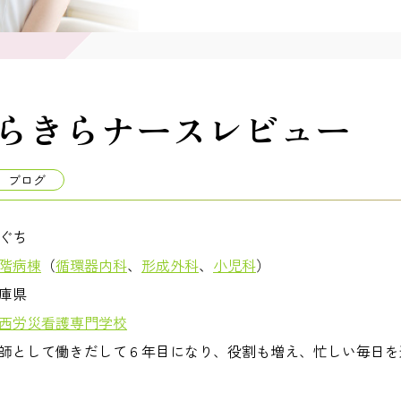
らきらナースレビュー
ブログ
ぐち
階病棟
（
循環器内科
、
形成外科
、
小児科
）
庫県
西労災看護専門学校
師として働きだして６年目になり、役割も増え、忙しい毎日を