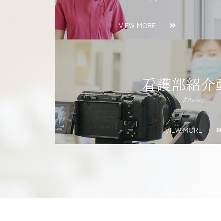
VIEW MORE
看護部紹介
Movies
VIEW MORE