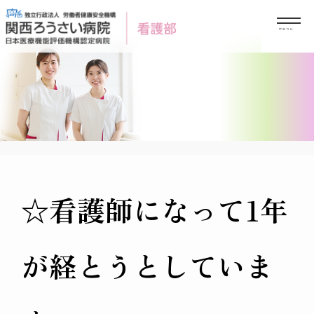
Skip
to
content
☆看護師になって1年
が経とうとしていま