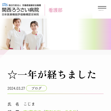
Skip
to
content
☆一年が経ちました
2024.03.27
ブログ
氏 名 こじま