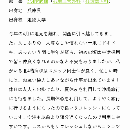
部 署
北4階病棟
（
心臓血管外科
・
循環器内科
）
出身地 兵庫県
出身校 姫路大学
今年の4月に地元を離れ、関西に引っ越してきまし
た。久しぶりの一人暮らしや慣れない土地にドキド
キ。あっという間に半年が経ち、初めの頃は中途採用
で皆と仲良くなれるのかなと不安もありましたが、私
がいる北4階病棟はスタッフ同士仲が良く、忙しい時
には、お互い協力しあいながら仕事が出来ています！
休日は友人と出掛けたり、夏休みを利用して沖縄旅行
にも行きました。長期休暇を利用して、ようやく旅行
に行けるようになったので良いリフレッシュになって
います。空港も以前より随分近くなったので利用しや
すいです。これからもリフレッシュしながらコツコツ