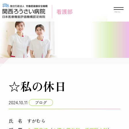
Skip
to
content
☆私の休日
2024.10.11
ブログ
氏 名 すがむら