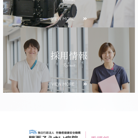
Movies
VIEW MORE
採用情報
Recruit
VIEW MORE