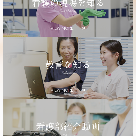
看護の現場を知る
Our Nursing
VIEW MORE
教育を知る
Education
VIEW MORE
看護部紹介動画