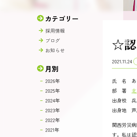
カテゴリー
採用情報
☆認
ブログ
お知らせ
2021.11.24
月別
2026年
氏 名 あ
2025年
部 署
北
2024年
出身校 兵
2023年
出身地 芦
2022年
関西労災病
2021年
す。私は認