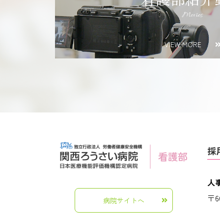
Movies
VIEW MORE
採
人
〒6
病院サイトへ