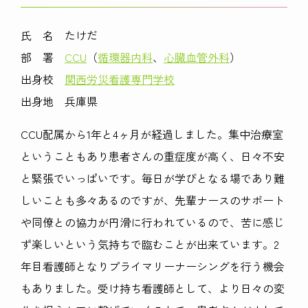
氏 名 たけだ
部 署
CCU
（
循環器内科
、
心臓血管外科
）
出身校
関西労災看護専門学校
出身地 兵庫県
CCU
配属から
1
年と4ヶ月が経過しました。集中治療室
ということもあり患者さんの重症度が高く、日々不安
と緊張でいっぱいです。毎日が学びとなる場であり難
しいことも多々あるのですが、先輩ナースのサポート
や同僚との協力が円滑に行われているので、苦に感じ
ず楽しいという気持ちで臨むことが出来ています。
2
年目看護師となりプライマリーナーシングを行う機会
もありました。受け持ち看護師として、より日々の変