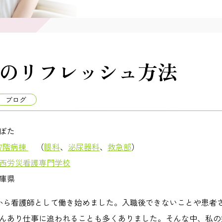
のリフレッシュ方法
ブログ
 名 くぼた
7階病棟
（
眼科
、
泌尿器科
、
救急部
）
西労災看護専門学校
庫県
から看護師として働き始めました。入職後できないことや患者
んあり仕事に追われることも多くありました。そんな中、私の