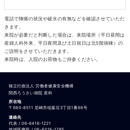
電話で陣痛の状況や破水の有無などを確認させていただ
きます。
来院が必要だと判断した場合は、来院場所（平日昼間は
産婦人科外来、平日夜間及び土日祝日は北5階病棟）の
ご説明をさせていただきます。
来院時は、入院のお荷物もご持参ください。
独立行政法人 労働者健康安全機構
関西ろうさい病院 産科
所在地
〒660-8511 尼崎市稲葉荘3丁目1番69号
連絡先
代表 / 06-6416-1221
地域医療室 / 06-6416-1785