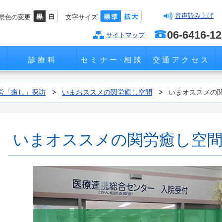
音声読み上げ
景色の変更
文字サイズ
06-6416-1
サイトマップ
診療科
セミナー·相談
交通アクセス
労「癒し」探訪
いまおススメの関労癒し空間
いまオススメの関
いまオススメの関労癒し空間 