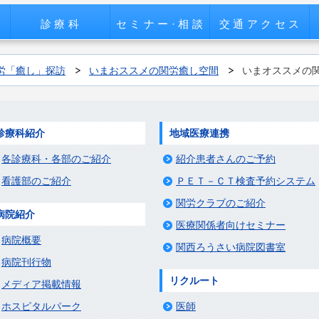
診療科
セミナー·相談
交通アクセス
労「癒し」探訪
いまおススメの関労癒し空間
いまオススメの関
診療科紹介
地域医療連携
各診療科・各部のご紹介
紹介患者さんのご予約
看護部のご紹介
ＰＥＴ－ＣＴ検査予約システム
関労クラブのご紹介
病院紹介
医療関係者向けセミナー
病院概要
関西ろうさい病院図書室
病院刊行物
リクルート
メディア掲載情報
ホスピタルパーク
医師