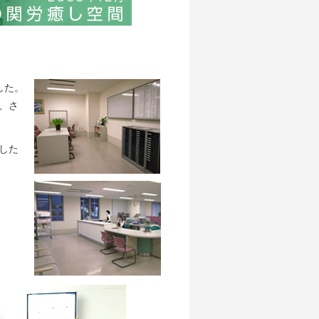
した。
、さ
した