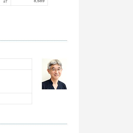
計
8,689