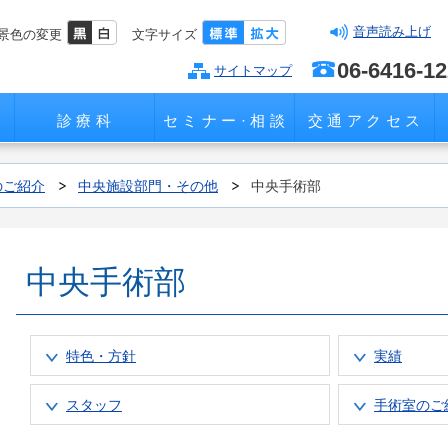
音声読み上げ
景色の変更
文字サイズ
06-6416-1
サイトマップ
診療科
セミナー·相談
交通アクセス
のご紹介
中央施設部門・その他
中央手術部
中央手術部
特色・方針
実績
スタッフ
手術室のご