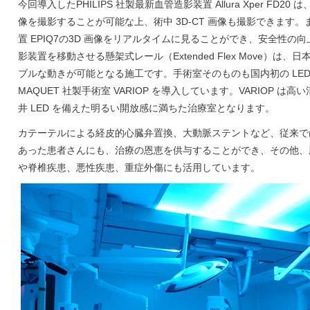
今回導入したPHILIPS 社製最新血管造影装置 Allura Xper FD20
像を撮影することが可能な上、術中 3D-CT 画像も撮影できます。また
置 EPIQ7の3D 画像をリアルタイムに見ることができ、安全性
影装置を移動させる懸架式レール（Extended Flex Move）
ブルな動きが可能となる施工です。手術室そのものも国内初の LED
MAQUET 社製手術室 VARIOP を導入しています。VARIOP 
井 LED を備えた明るい開放感に満ちた治療室となります。
カテーテルによる経皮的心臓弁置換、大動脈ステントなど、従来で
あった患者さんにも、治療の恩恵を供与することができ、その他、
や脊椎疾患、悪性疾患、重症外傷にも活用しています。