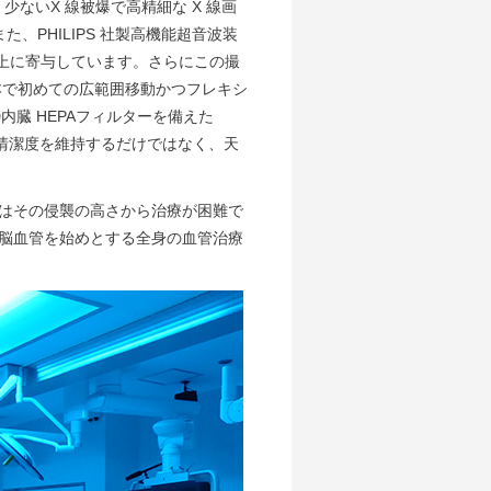
 は、少ないX 線被爆で高精細な X 線画
、PHILIPS 社製高機能超音波装
の向上に寄与しています。さらにこの撮
は、日本で初めての広範囲移動かつフレキシ
内臓 HEPAフィルターを備えた
は高い清潔度を維持するだけではなく、天
はその侵襲の高さから治療が困難で
脳血管を始めとする全身の血管治療