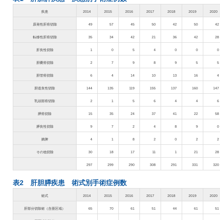
疾患
2014
2015
2016
2017
2018
2019
2020
原発性肝癌切除
49
57
45
50
42
50
42
転移性肝癌切除
35
34
42
21
36
42
28
肝良性切除
1
0
5
4
0
0
0
胆嚢癌切除
2
7
9
8
9
5
5
胆管癌切除
6
4
14
10
13
16
4
胆道良性切除
144
135
119
155
137
160
147
乳頭部癌切除
2
1
5
6
4
4
6
膵癌切除
15
35
24
37
41
22
58
膵良性切除
9
7
2
4
8
9
0
摘脾
4
1
8
2
0
2
2
その他切除
30
18
17
11
1
21
28
297
299
290
308
291
331
320
表2 肝胆膵疾患 術式別手術症例数
術式
2014
2015
2016
2017
2018
2019
2020
肝部分切除術（含亜区域）
65
70
61
51
44
61
51