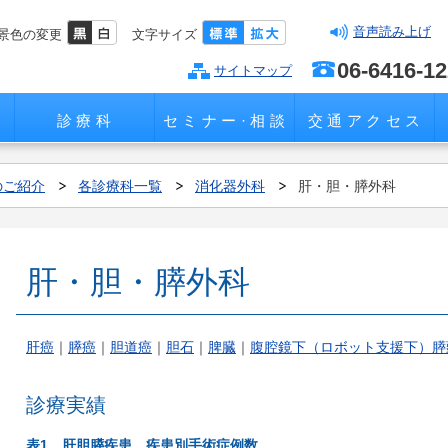
音声読み上げ
景色の変更
文字サイズ
06-6416-1
サイトマップ
診療科
セミナー·相談
交通アクセス
のご紹介
各診療科一覧
消化器外科
肝・胆・膵外科
肝・胆・膵外科
肝癌
｜
膵癌
｜
胆道癌
｜
胆石
｜
脾臓
｜
腹腔鏡下（ロボット支援下）膵
診療実績
表1 肝胆膵疾患 疾患別手術症例数