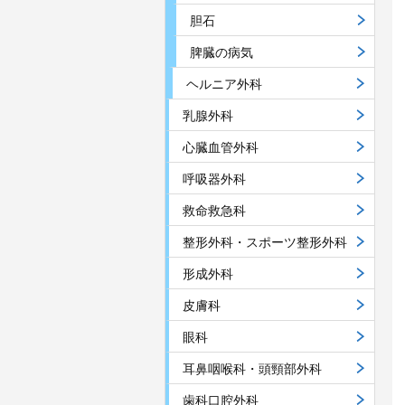
胆石
脾臓の病気
ヘルニア外科
乳腺外科
心臓血管外科
呼吸器外科
救命救急科
整形外科・スポーツ整形外科
形成外科
皮膚科
眼科
耳鼻咽喉科・頭頸部外科
歯科口腔外科