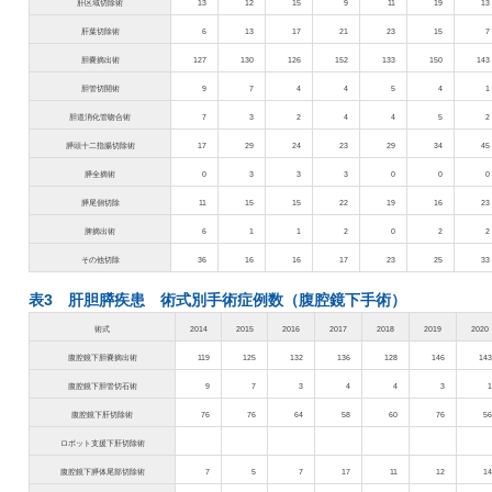
肝区域切除術
13
12
15
9
11
19
13
肝葉切除術
6
13
17
21
23
15
7
胆嚢摘出術
127
130
126
152
133
150
143
胆管切開術
9
7
4
4
5
4
1
胆道消化管吻合術
7
3
2
4
4
5
2
膵頭十二指腸切除術
17
29
24
23
29
34
45
膵全摘術
0
3
3
3
0
0
0
膵尾側切除
11
15
15
22
19
16
23
脾摘出術
6
1
1
2
0
2
2
その他切除
36
16
16
17
23
25
33
表3 肝胆膵疾患 術式別手術症例数（腹腔鏡下手術）
術式
2014
2015
2016
2017
2018
2019
2020
腹腔鏡下胆嚢摘出術
119
125
132
136
128
146
143
腹腔鏡下胆管切石術
9
7
3
4
4
3
1
腹腔鏡下肝切除術
76
76
64
58
60
76
56
ロボット支援下肝切除術
腹腔鏡下膵体尾部切除術
7
5
7
17
11
12
14