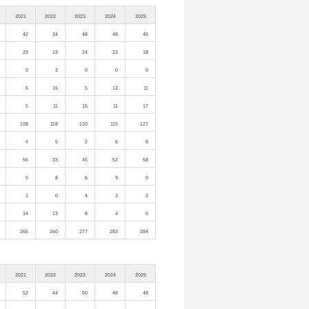
2021
2022
2023
2024
2025
42
34
48
48
45
29
19
24
23
18
0
3
0
0
0
6
16
5
12
11
5
11
15
11
17
108
118
120
115
127
4
5
2
6
6
56
33
45
52
58
0
8
6
9
0
1
0
4
3
2
14
13
8
4
0
265
260
277
283
284
2021
2022
2023
2024
2025
52
44
50
48
48