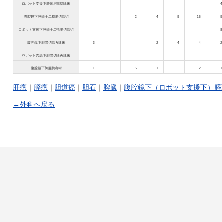
ロボット支援下膵体尾部切除術
4
腹腔鏡下膵頭十二指腸切除術
2
4
9
15
9
ロボット支援下膵頭十二指腸切除術
8
腹腔鏡下胆管切除再建術
3
2
4
4
2
ロボット支援下胆管切除再建術
腹腔鏡下脾臓摘出術
1
5
1
2
1
肝癌
｜
膵癌
｜
胆道癌
｜
胆石
｜
脾臓
｜
腹腔鏡下（ロボット支援下）膵
←外科へ戻る