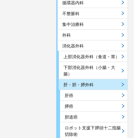
循環器内科
不整脈科
集中治療科
外科
消化器外科
上部消化器外科（食道・胃）
下部消化器外科（小腸・大
腸）
肝・胆・膵外科
肝癌
膵癌
胆道癌
ロボット支援下膵頭十二指腸
切除術