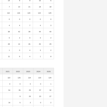
14
9
9
15
5
7
10
21
18
18
110
126
120
122
129
0
0
0
0
0
4
4
7
4
3
38
42
39
44
40
0
2
0
3
2
28
14
26
25
29
1
0
4
3
2
11
9
4
1
8
2021
2022
2023
2024
2025
110
126
119
120
129
0
0
0
0
1
54
35
29
37
32
9
29
23
27
16
5
2
0
2