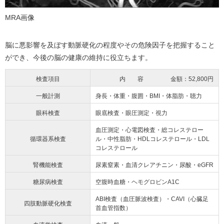
MRA画像
脳に悪影響を及ぼす動脈硬化の程度やその危険因子を把握すること
ができ、今後の脳の健康の維持に役立ちます。
検査項目
内 容
金額：52,800円
一般計測
身長・体重・腹囲・BMI・体脂肪・聴力
眼科検査
眼底検査・眼圧測定・視力
血圧測定・心電図検査・総コレステロー
循環器系検査
ル・中性脂肪・HDLコレステロール・LDL
コレステロール
腎機能検査
尿素窒素・血清クレアチニン・尿酸・eGFR
糖尿病検査
空腹時血糖・ヘモグロビンA1C
ABI検査（血圧脈波検査）・CAVI（心臓足
四肢動脈硬化検査
首血管指数）