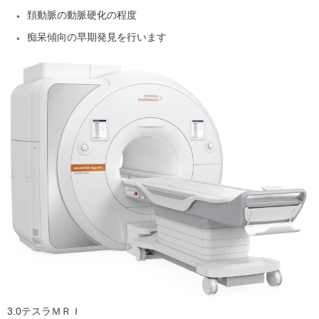
頚動脈の動脈硬化の程度
痴呆傾向の早期発見を行います
3.0テスラＭＲＩ