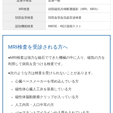
血液学検査
血液一般
MR検査
頭部磁気共鳴断層撮影（MRI、MRA）
頚部血管検査
頚部血管血流超音波検査
認知機能検査
MMSE・時計描画テスト
MRI検査を受診される方へ
●MRI検査は強力な磁石でできた機械の中に入り、磁気の力を
利用して病気を見つける検査です。
●次のような方は検査を受けられないことがあります。
心臓ペースメーカーを埋め込んでいる方
磁性体心臓人工弁を装着している方
磁性体脳動脈瘤クリップが入っている方
人工内耳・人口中耳の方
パーマネントアイラインや入墨を入れている方