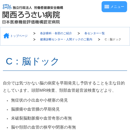
メニュー
各診療科・各部のご紹介
各センター一覧
トップページ
健康診断センター・人間ドックのご案内
C：脳ドック
C：脳ドック
自分では気づかない脳の病変を早期発見し予防することを主な目的
としています。頭部MRI検査、頚部血管超音波検査などより、
無症状の小出血や小梗塞の発見
脳腫瘍や血管腫の早期発見
未破裂脳動脈瘤や血管奇形の有無
脳や頚部の血管の狭窄や閉塞の有無