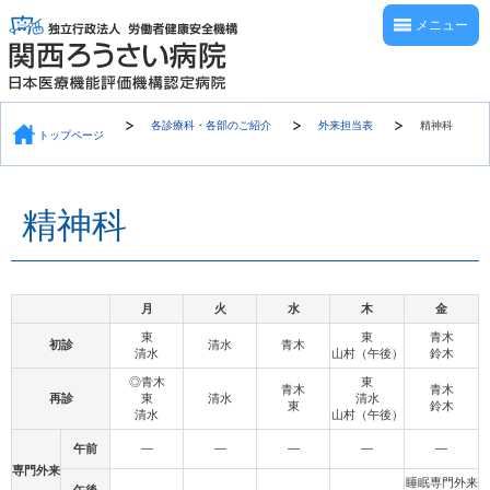
メニュー
各診療科・各部のご紹介
外来担当表
精神科
トップページ
精神科
月
火
水
木
金
東
東
青木
初診
清水
青木
清水
山村（午後）
鈴木
◎青木
東
青木
青木
再診
東
清水
清水
東
鈴木
清水
山村（午後）
午前
―
―
―
―
―
専門外来
睡眠専門外来